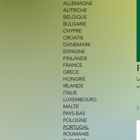
ALLEMAGNE
AUTRICHE
BELGIQUE
BULGARIE
CHYPRE
CROATIE
DANEMARK
ESPAGNE
FINLANDE
FRANCE
GRECE
HONGRIE
L
IRLANDE
i
ITALIE
p
LUXEMBOURG
d
MALTE
2
e
PAYS-BAS
P
POLOGNE
PORTUGAL
ROUMANIE