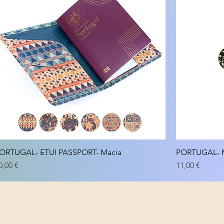
ORTUGAL- ETUI PASSPORT- Macia
PORTUGAL- M
rix
Prix
0,00 €
11,00 €