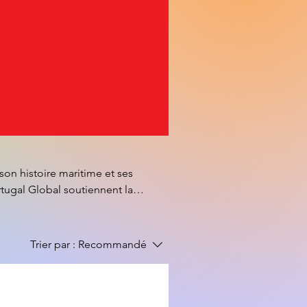
son histoire maritime et ses
tugal Global soutiennent la
ional. L’artisanat portugais se
s), la céramique, les objets
m et Islam vous propose pour le
Trier par :
Recommandé