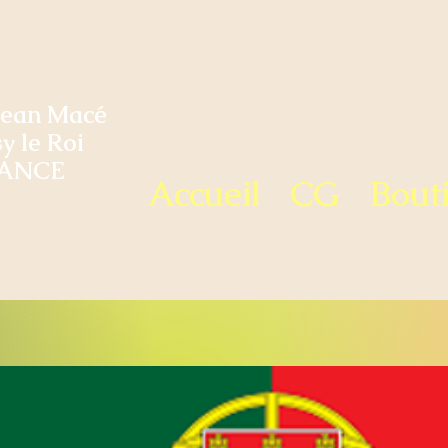
Jean Macé
y le Roi
ANCE
Accueil
CG
Bout