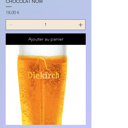
CHOCOLAT NOIR
Prix
18,00 €
Ajouter au panier