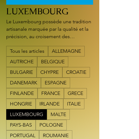
LUXEMBOURG
Le Luxembourg possède une tradition
artisanale marquée par la qualité et la
précision, au croisement des
influences française, allemande et
Tous les articles
ALLEMAGNE
belge. La Chambre des Métiers
Luxembourg accompagne et
AUTRICHE
BELGIQUE
représente les artisans dans tous les
BULGARIE
CHYPRE
CROATIE
secteurs professionnels. L’artisanat
luxembourgeois se distingue
DANEMARK
ESPAGNE
notamment par la ferronnerie, la
FINLANDE
FRANCE
GRECE
céramique, la pâtisserie traditionnelle
et les créations contemporaines alliant
HONGRIE
IRLANDE
ITALIE
savoir-faire et innovation. L'équipe
LUXEMBOURG
MALTE
d'Adil et Mara vous propose pour le
PAYS-BAS
POLOGNE
LUXEMBOURG :
PORTUGAL
ROUMANIE