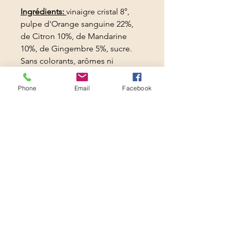
Ingrédients:
vinaigre cristal 8°,
pulpe d'Orange sanguine 22%,
de Citron 10%, de Mandarine
10%, de Gingembre 5%, sucre.
Sans colorants, arômes ni
conservateurs ajoutés.
Phone
Email
Facebook
Boutique solidaire -
LYCEE
PROFESSIONNEL JEAN
MACE- France
103 rue Mirabeau
94600 CHOISY LE ROI
FRANCE
Nos partenaires
: