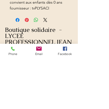
convient aux enfants dès 0 ans
fournisseur : tvPLYSACI
Boutique solidaire -
LYCEE
PROFESSIONNEL JEAN
MACE- France
Phone
Email
Facebook
103 rue Mirabeau
94600 CHOISY LE ROI
FRANCE
Nos partenaires
: