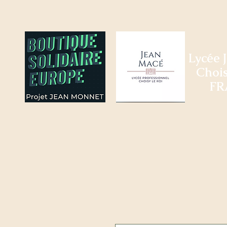
Lycée 
Chois
FR