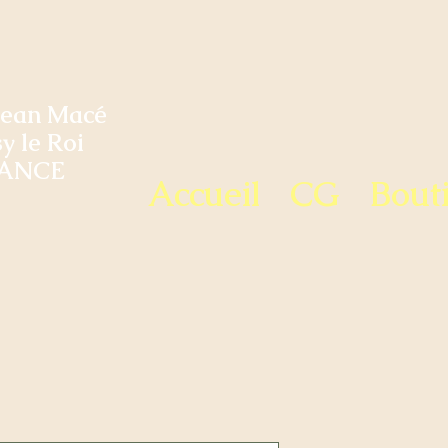
Jean Macé
y le Roi
ANCE
Accueil
CG
Bout