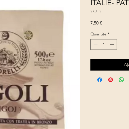
ITALIE- PA
SKU : 5
Prix
7,50 €
Quantité
*
Aj