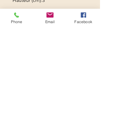
Hauteur (cm):
3
Phone
Email
Facebook
Boutique solidaire -
LYCEE
PROFESSIONNEL JEAN
MACE- France
103 rue Mirabeau
94600 CHOISY LE ROI
FRANCE
Nos partenaires
: