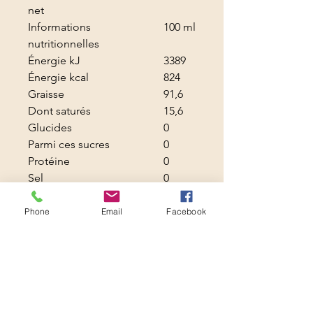
net
Informations
100 ml
nutritionnelles
Énergie kJ
3389
Énergie kcal
824
Graisse
91,6
Dont saturés
15,6
Glucides
0
Parmi ces sucres
0
Protéine
0
Sel
0
fournisseur : PRODUCTS FROM
Phone
Email
Facebook
CYPRUS
Boutique solidaire -
LYCEE