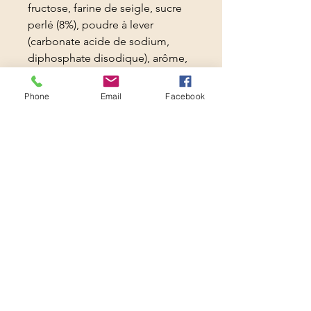
fructose, farine de seigle, sucre
perlé (8%), poudre à lever
(carbonate acide de sodium,
diphosphate disodique), arôme,
épices.
peut contenir des traces de fruits
Phone
Email
Facebook
à coque et de lait.
Conserver au sec et à l'abri de la
chaleur et de la lumière. Bien
refermer l'emballage après
ouverture.
fournisseur : BELGICASTORE
Boutique solidaire -
LYCEE
PROFESSIONNEL JEAN
MACE- France