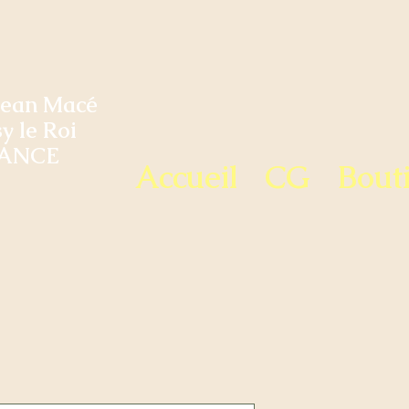
Jean Macé
y le Roi
ANCE
Accueil
CG
Bout