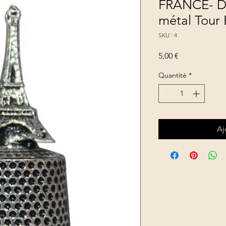
FRANCE- DE
métal Tour E
SKU : 4
Prix
5,00 €
Quantité
*
Aj