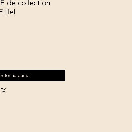
 de collection
iffel
outer au panier