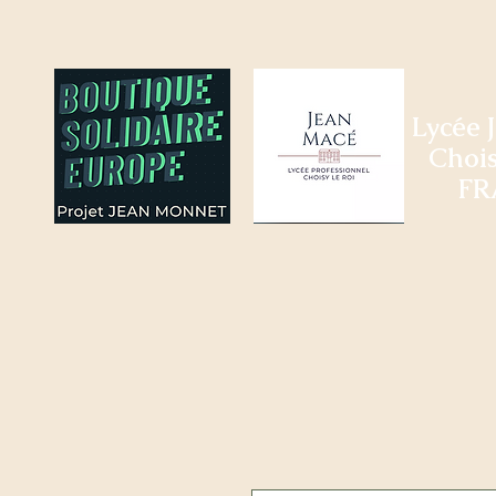
Lycée 
Chois
FR