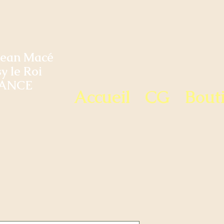
Jean Macé
y le Roi
ANCE
Accueil
CG
Bout