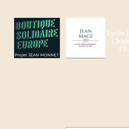
Lycée 
Chois
FR