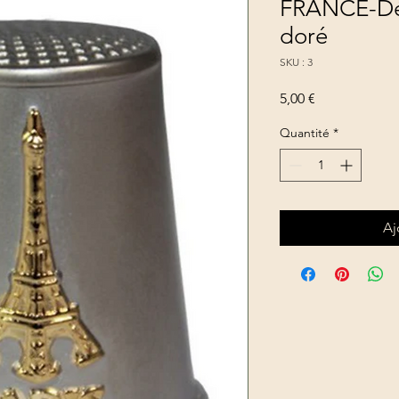
FRANCE-Dé 
doré
SKU : 3
Prix
5,00 €
Quantité
*
Aj